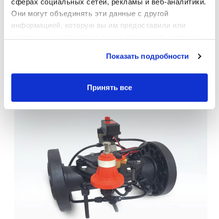
сферах социальных сетей, рекламы и веб-аналитики. 
Умные продукты для
Они могут объединять эти данные с другой 
орошения
информацией, которую вы им предоставили или 
которую они получили в результате использования 
вами их сервисов.
Показать подробности
Принять все