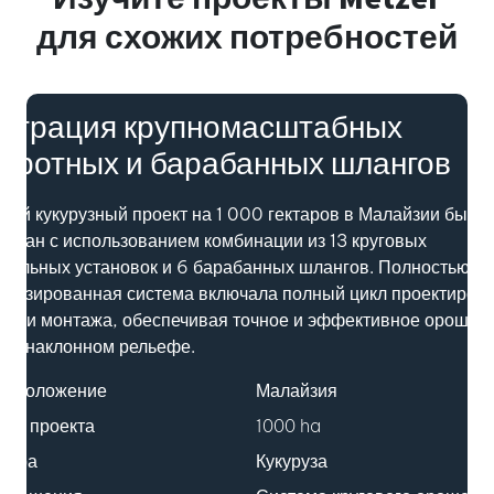
для схожих потребностей
еграция крупномасштабных
оротных и барабанных шлангов
тый кукурузный проект на 1 000 гектаров в Малайзии был
зован с использованием комбинации из 13 круговых
вальных установок и 6 барабанных шлангов. Полностью
атизированная система включала полный цикл проектиров
вки и монтажа, обеспечивая точное и эффективное орошен
ом наклонном рельефе.
тоположение
Малайзия
мер проекта
1000 ha
ьтура
Кукуруза