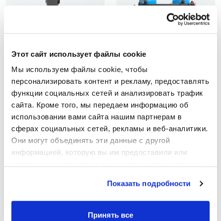
Этот сайт использует файлы cookie
Мы используем файлы cookie, чтобы 
HydroProtec®
SandProtec® AU
персонализировать контент и рекламу, предоставлять 
Гидроциклонные
Автоматические
песковые сепараторы
медиафильтры
функции социальных сетей и анализировать трафик 
сайта. Кроме того, мы передаем информацию об 
использовании вами сайта нашим партнерам в 
сферах социальных сетей, рекламы и веб-аналитики. 
Они могут объединять эти данные с другой 
информацией, которую вы им предоставили или 
которую они получили в результате использования 
вами их сервисов.
Показать подробности
Принять все