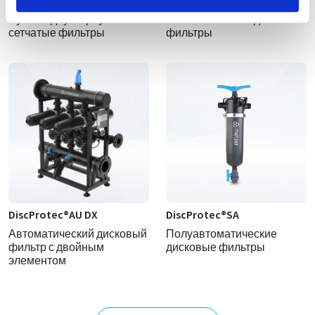
DiscProtec®MDB
DiscProtec®AU
Ручные двухкорпусные
Автоматические дисковые
сетчатые фильтры
фильтры
DiscProtec®AU DX
DiscProtec®SA
Автоматический дисковый
Полуавтоматические
фильтр с двойным
дисковые фильтры
элементом