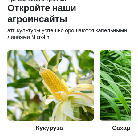
Откройте наши
агроинсайты
эти культуры успешно орошаются капельными
линиями Microlin
Кукуруза
Сахарны