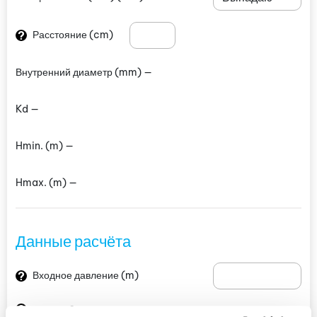
?
Расстояние
(cm)
Внутренний диаметр
(mm)
—
Kd —
Hmin.
(m)
—
Hmax.
(m)
—
Данные расчёта
?
Входное давление
(m)
?
Склон:
0