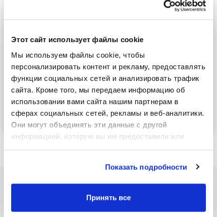
-4
-3
-2
-1
0
1
2
3
4
Этот сайт использует файлы cookie
Определить поперечную длину
?
Мы используем файлы cookie, чтобы 
персонализировать контент и рекламу, предоставлять 
Определить поперечную длину
функции социальных сетей и анализировать трафик 
сайта. Кроме того, мы передаем информацию об 
использовании вами сайта нашим партнерам в 
Рассчитать
сферах социальных сетей, рекламы и веб-аналитики. 
Они могут объединять эти данные с другой 
информацией, которую вы им предоставили или 
которую они получили в результате использования 
вами их сервисов.
Показать подробности
Принять все