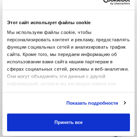
Этот сайт использует файлы cookie
Мы используем файлы cookie, чтобы 
персонализировать контент и рекламу, предоставлять 
Функции
функции социальных сетей и анализировать трафик 
сайта. Кроме того, мы передаем информацию об 
Гибкость в производстве всех толщин стенок и
использовании вами сайта нашим партнерам в 
диаметров в диапазоне
сферах социальных сетей, рекламы и веб-аналитики. 
Можно вставить все плоские/цилиндрические
Они могут объединять эти данные с другой 
капельницы Mezer
информацией, которую вы им предоставили или 
которую они получили в результате использования 
Смена между плоскими и цилиндрическими
вами их сервисов.
капельницами занимает один рабочий день.
Показать подробности
Возможность настройки расстояния между
капельницами группами капельниц (идеально
Принять все
для садов и цитрусовых)