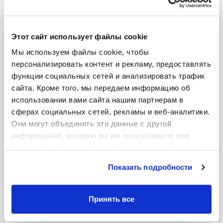
Данные капельной линии
Номинальный диаметр
(mm)
Этот сайт использует файлы cookie
Мы используем файлы cookie, чтобы 
Толщина стены(mm)
(mm)
персонализировать контент и рекламу, предоставлять 
функции социальных сетей и анализировать трафик 
сайта. Кроме того, мы передаем информацию об 
?
Расстояние
(cm)
использовании вами сайта нашим партнерам в 
сферах социальных сетей, рекламы и веб-аналитики. 
Внутренний диаметр
(mm)
—
Они могут объединять эти данные с другой 
информацией, которую вы им предоставили или 
Kd —
которую они получили в результате использования 
вами их сервисов.
Показать подробности
Hmin.
(m)
—
Hmax.
(m)
—
Принять все