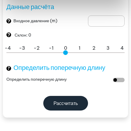
Данные расчёта
?
Входное давление
(m)
?
Склон:
0
-4
-3
-2
-1
0
1
2
3
4
Определить поперечную длину
?
Определить поперечную длину
Рассчитать