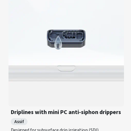
Driplines with mini PC anti-siphon drippers
Assif
Designed for subsurface drip irrigation (SDI)