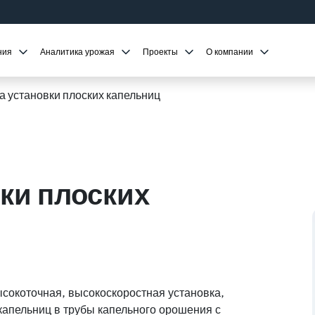
ния
Аналитика урожая
Проекты
О компании
 установки плоских капельниц
ки плоских
ысокоточная, высокоскоростная установка,
капельниц в трубы капельного орошения с