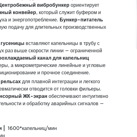
Центробежный вибробункер
ориентирует
чный конвейер
, который служит буфером и
уха и энергопотребление.
Бункер-питатель
ую подачу для длительных производственных
 гусеницы
вставляют капельницы в трубу с
ух раз выше скорости линии — ограниченной
оохлаждаемый канал для капельниц
еры, а микрометрические линейные и угловые
зиционирование и прочное соединение.
 рельсах
для плавной интеграции и легкого
евматически отводится от головки фильеры.
нсорный ЖК-экран
обеспечивают интуитивно
тельности и обработку аварийных сигналов —
и |
1600*капельниц/мин
ин